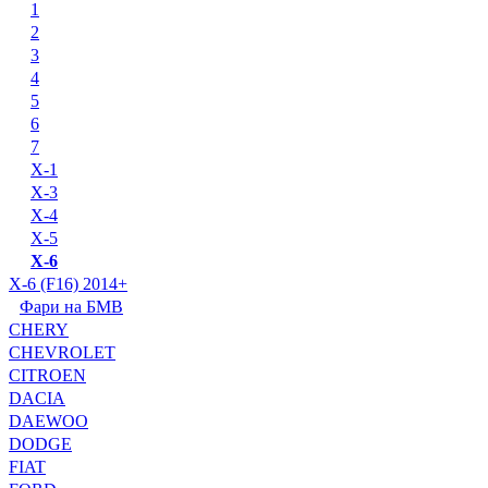
1
2
3
4
5
6
7
X-1
X-3
X-4
X-5
X-6
X-6 (F16) 2014+
Фари на БМВ
CHERY
CHEVROLET
CITROEN
DACIA
DAEWOO
DODGE
FIAT