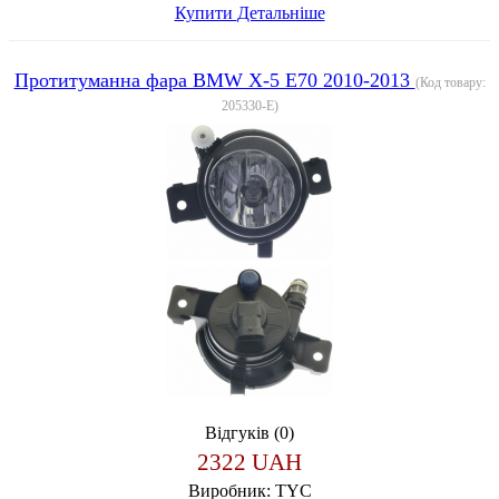
Купити
Детальніше
Протитуманна фара BMW X-5 E70 2010-2013
(Код товару:
205330-E
)
Відгуків (0)
2322 UAH
Виробник:
TYC