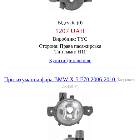
Відгуків (0)
1207 UAH
Виробник:
TYC
Сторона:
Права пасажирська
Тип ламп:
H11
Купити
Детальніше
Протитуманна фара BMW X-5 E70 2006-2010
(Код товару:
200129-V
)