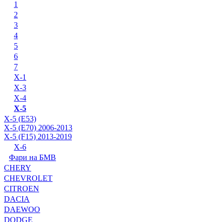
1
2
3
4
5
6
7
X-1
X-3
X-4
X-5
X-5 (E53)
X-5 (E70) 2006-2013
X-5 (F15) 2013-2019
X-6
Фари на БМВ
CHERY
CHEVROLET
CITROEN
DACIA
DAEWOO
DODGE