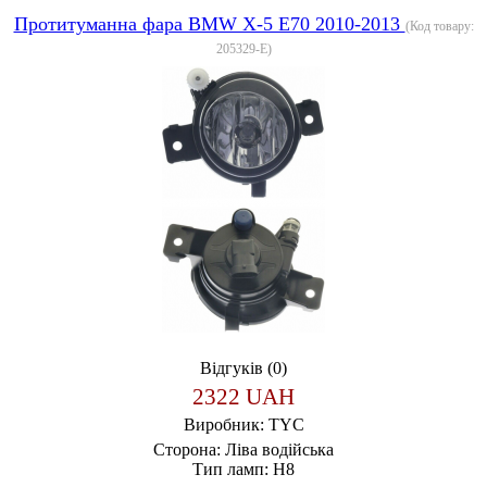
Протитуманна фара BMW X-5 E70 2010-2013
(Код товару:
205329-E
)
Відгуків (0)
2322 UAH
Виробник:
TYC
Сторона:
Ліва водійська
Тип ламп:
H8