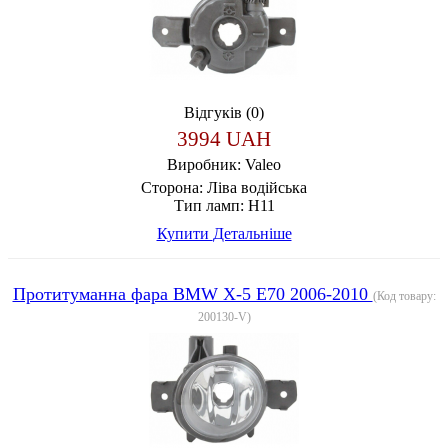
Відгуків (0)
3994 UAH
Виробник:
Valeo
Сторона:
Ліва водійська
Тип ламп:
H11
Купити
Детальніше
Протитуманна фара BMW X-5 E70 2006-2010
(Код товару:
200130-V
)