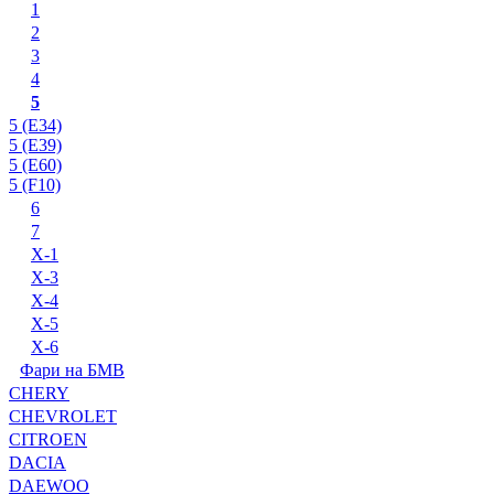
1
2
3
4
5
5 (E34)
5 (E39)
5 (E60)
5 (F10)
6
7
X-1
X-3
X-4
X-5
X-6
Фари на БМВ
CHERY
CHEVROLET
CITROEN
DACIA
DAEWOO