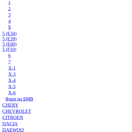
1
2
3
4
5
5 (E34)
5 (E39)
5 (E60)
5 (F10)
6
7
X-1
X-3
X-4
X-5
X-6
Фари на БМВ
CHERY
CHEVROLET
CITROEN
DACIA
DAEWOO