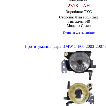
2318 UAH
Виробник:
TYC
Сторона:
Ліва водійська
Тип ламп:
H8
Модель:
Седан
Купити
Детальніше
Протитуманна фара BMW 5 E60 2003-2007