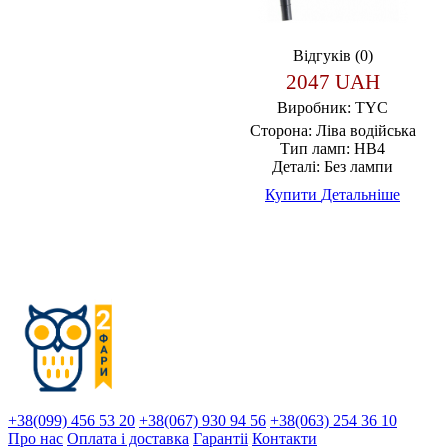
Відгуків (0)
2047 UAH
Виробник:
TYC
Сторона:
Ліва водійська
Тип ламп:
HB4
Деталі:
Без лампи
Купити
Детальніше
+38(099) 456 53 20
+38(067) 930 94 56
+38(063) 254 36 10
Про нас
Оплата і доставка
Гарантіi
Контакти