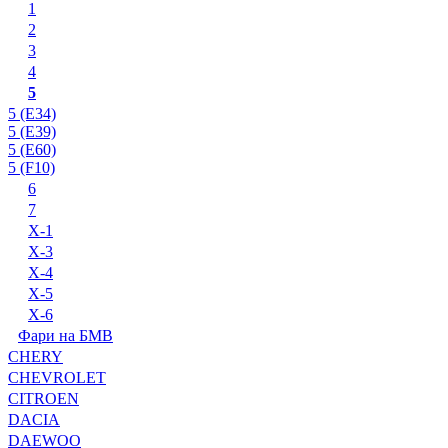
1
2
3
4
5
5 (E34)
5 (E39)
5 (E60)
5 (F10)
6
7
X-1
X-3
X-4
X-5
X-6
Фари на БМВ
CHERY
CHEVROLET
CITROEN
DACIA
DAEWOO