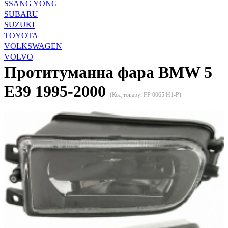
SSANG YONG
SUBARU
SUZUKI
TOYOTA
VOLKSWAGEN
VOLVO
Протитуманна фара BMW 5
E39 1995-2000
(Код товару:
FP 0065 H1-P
)