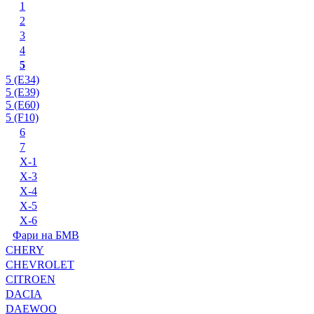
1
2
3
4
5
5 (E34)
5 (E39)
5 (E60)
5 (F10)
6
7
X-1
X-3
X-4
X-5
X-6
Фари на БМВ
CHERY
CHEVROLET
CITROEN
DACIA
DAEWOO