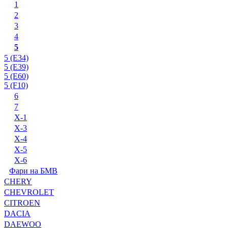
1
2
3
4
5
5 (E34)
5 (E39)
5 (E60)
5 (F10)
6
7
X-1
X-3
X-4
X-5
X-6
Фари на БМВ
CHERY
CHEVROLET
CITROEN
DACIA
DAEWOO