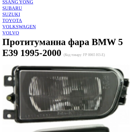
SSANG YONG
SUBARU
SUZUKI
TOYOTA
VOLKSWAGEN
VOLVO
Протитуманна фара BMW 5
E39 1995-2000
(Код товару:
FP 0065 H3-E
)