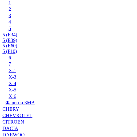
1
2
3
4
5
5 (E34)
5 (E39)
5 (E60)
5 (F10)
6
7
X-1
X-3
X-4
X-5
X-6
Фари на БМВ
CHERY
CHEVROLET
CITROEN
DACIA
DAEWOO