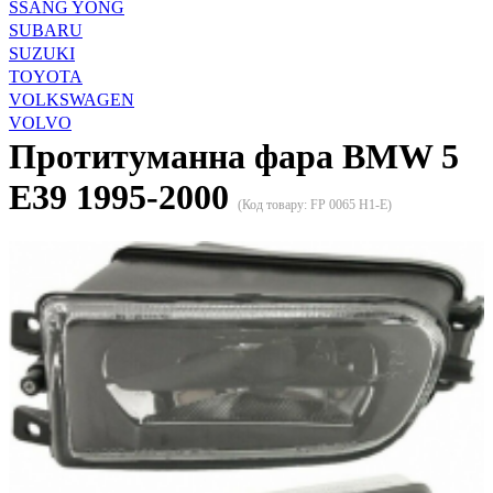
SSANG YONG
SUBARU
SUZUKI
TOYOTA
VOLKSWAGEN
VOLVO
Протитуманна фара BMW 5
E39 1995-2000
(Код товару:
FP 0065 H1-E
)