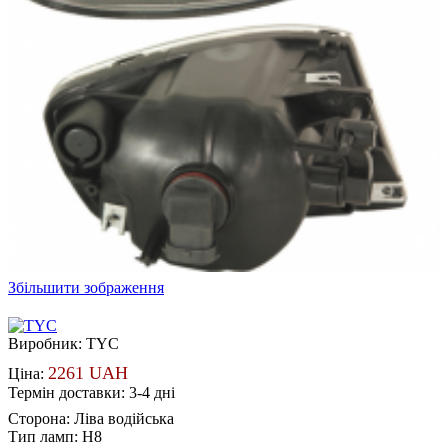
Збільшити зображення
Виробник:
TYC
2261 UAH
Ціна:
Термін доставки: 3-4 дні
Сторона
:
Ліва водійська
Тип ламп
:
H8