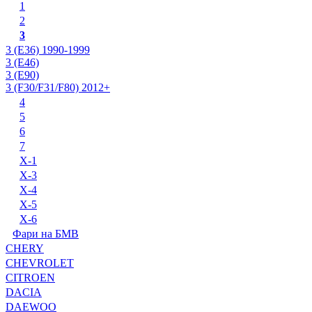
1
2
3
3 (E36) 1990-1999
3 (E46)
3 (E90)
3 (F30/F31/F80) 2012+
4
5
6
7
X-1
X-3
X-4
X-5
X-6
Фари на БМВ
CHERY
CHEVROLET
CITROEN
DACIA
DAEWOO