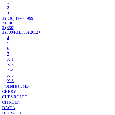
1
2
3
3 (E36) 1990-1999
3 (E46)
3 (E90)
3 (F30/F31/F80) 2012+
4
5
6
7
X-1
X-3
X-4
X-5
X-6
Фари на БМВ
CHERY
CHEVROLET
CITROEN
DACIA
DAEWOO