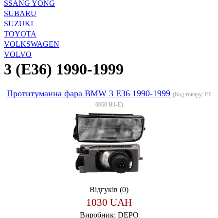
SSANG YONG
SUBARU
SUZUKI
TOYOTA
VOLKSWAGEN
VOLVO
3 (E36) 1990-1999
Протитуманна фара BMW 3 E36 1990-1999
(Код товару:
FP
0060 H1-E
)
Відгуків (0)
1030 UAH
Виробник:
DEPO