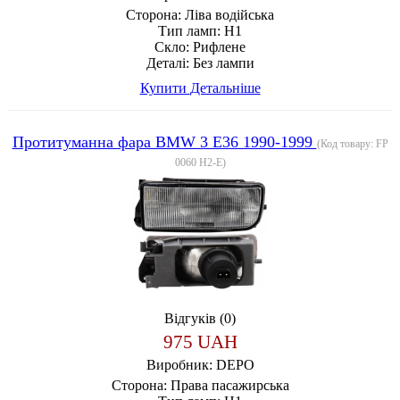
Сторона:
Ліва водійська
Тип ламп:
H1
Скло:
Рифлене
Деталі:
Без лампи
Купити
Детальніше
Протитуманна фара BMW 3 E36 1990-1999
(Код товару:
FP
0060 H2-E
)
Відгуків (0)
975 UAH
Виробник:
DEPO
Сторона:
Права пасажирська