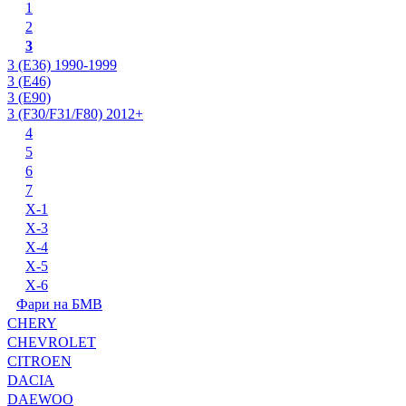
1
2
3
3 (E36) 1990-1999
3 (E46)
3 (E90)
3 (F30/F31/F80) 2012+
4
5
6
7
X-1
X-3
X-4
X-5
X-6
Фари на БМВ
CHERY
CHEVROLET
CITROEN
DACIA
DAEWOO