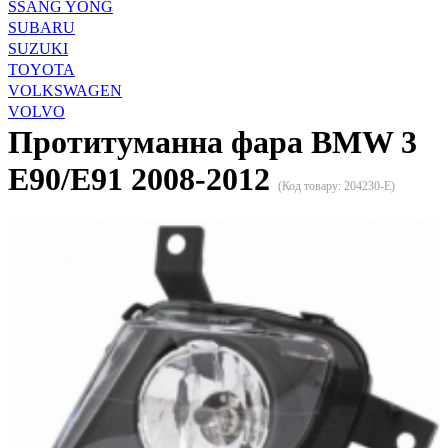
SSANG YONG
SUBARU
SUZUKI
TOYOTA
VOLKSWAGEN
VOLVO
Протитуманна фара BMW 3
E90/E91 2008-2012
(Код товару:
204230-E
)