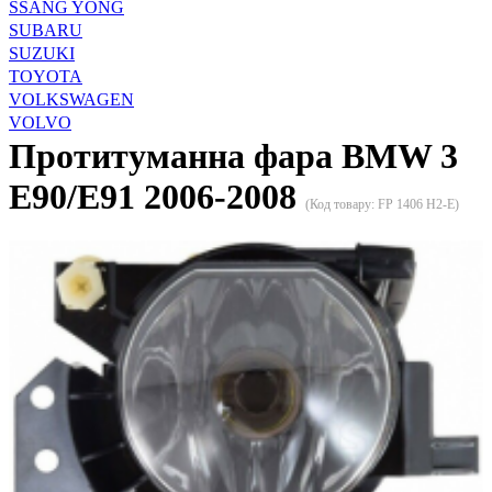
SSANG YONG
SUBARU
SUZUKI
TOYOTA
VOLKSWAGEN
VOLVO
Протитуманна фара BMW 3
E90/E91 2006-2008
(Код товару:
FP 1406 H2-E
)