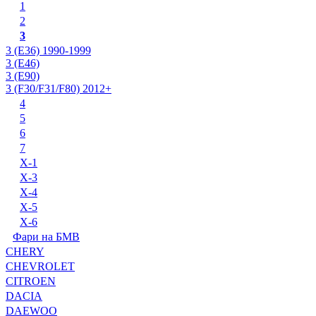
1
2
3
3 (E36) 1990-1999
3 (E46)
3 (E90)
3 (F30/F31/F80) 2012+
4
5
6
7
X-1
X-3
X-4
X-5
X-6
Фари на БМВ
CHERY
CHEVROLET
CITROEN
DACIA
DAEWOO