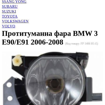
SSANG YONG
SUBARU
SUZUKI
TOYOTA
VOLKSWAGEN
VOLVO
Протитуманна фара BMW 3
E90/E91 2006-2008
(Код товару:
FP 1406 H1-E
)