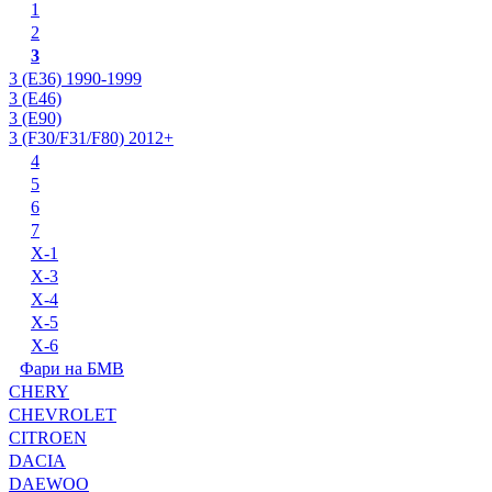
1
2
3
3 (E36) 1990-1999
3 (E46)
3 (E90)
3 (F30/F31/F80) 2012+
4
5
6
7
X-1
X-3
X-4
X-5
X-6
Фари на БМВ
CHERY
CHEVROLET
CITROEN
DACIA
DAEWOO