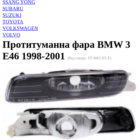
SSANG YONG
SUBARU
SUZUKI
TOYOTA
VOLKSWAGEN
VOLVO
Протитуманна фара BMW 3
E46 1998-2001
(Код товару:
FP 0061 H1-E
)