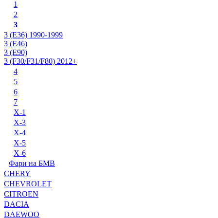
1
2
3
3 (E36) 1990-1999
3 (E46)
3 (E90)
3 (F30/F31/F80) 2012+
4
5
6
7
X-1
X-3
X-4
X-5
X-6
Фари на БМВ
CHERY
CHEVROLET
CITROEN
DACIA
DAEWOO