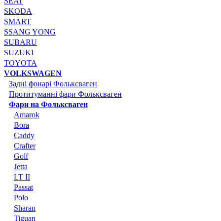
SEAT
SKODA
SMART
SSANG YONG
SUBARU
SUZUKI
TOYOTA
VOLKSWAGEN
Задні фонарі Фольксваген
Протитуманні фари Фольксваген
Фари на Фольксваген
Amarok
Bora
Caddy
Crafter
Golf
Jetta
LT II
Passat
Polo
Sharan
Tiguan