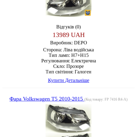
Відгуків (0)
13989 UAH
Виробник:
DEPO
Сторона:
Ліва водійська
Тип ламп:
H7+H15
Регулювання:
Електрична
Скло:
Прозоре
Тип світіння:
Галоген
Купити
Детальніше
Фара Volkswagen T5 2010-2015
(Код товару:
FP 7416 R4-A
)