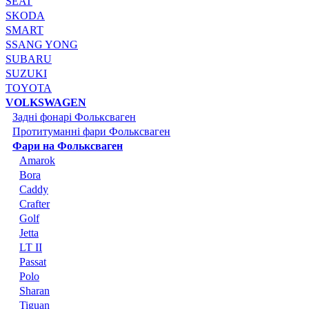
SEAT
SKODA
SMART
SSANG YONG
SUBARU
SUZUKI
TOYOTA
VOLKSWAGEN
Задні фонарі Фольксваген
Протитуманні фари Фольксваген
Фари на Фольксваген
Amarok
Bora
Caddy
Crafter
Golf
Jetta
LT II
Passat
Polo
Sharan
Tiguan