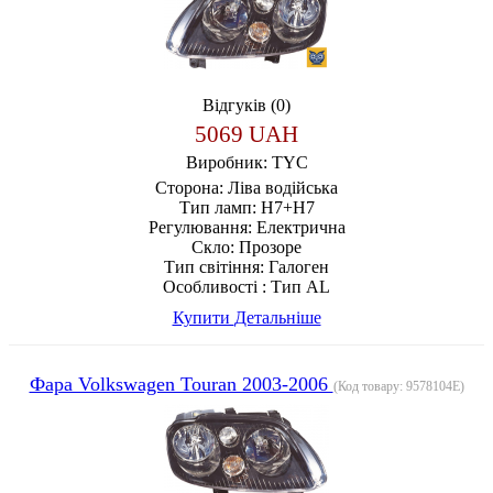
Відгуків (0)
5069 UAH
Виробник:
TYC
Сторона:
Ліва водійська
Тип ламп:
H7+H7
Регулювання:
Електрична
Скло:
Прозоре
Тип світіння:
Галоген
Особливості :
Тип AL
Купити
Детальніше
Фара Volkswagen Touran 2003-2006
(Код товару:
9578104E
)