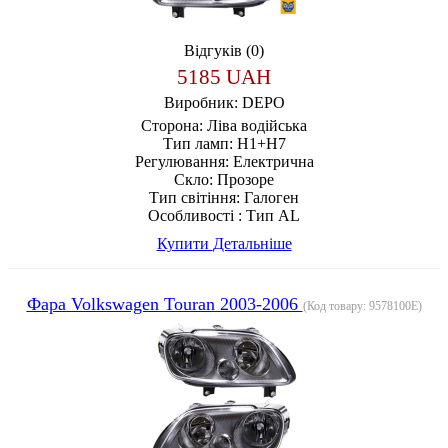
Відгуків (0)
5185 UAH
Виробник:
DEPO
Сторона:
Ліва водійська
Тип ламп:
H1+H7
Регулювання:
Електрична
Скло:
Прозоре
Тип світіння:
Галоген
Особливості :
Тип AL
Купити
Детальніше
Фара Volkswagen Touran 2003-2006
(Код товару:
9578100E
)