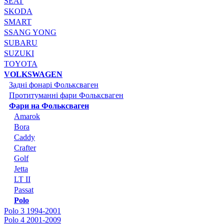
SEAT
SKODA
SMART
SSANG YONG
SUBARU
SUZUKI
TOYOTA
VOLKSWAGEN
Задні фонарі Фольксваген
Протитуманні фари Фольксваген
Фари на Фольксваген
Amarok
Bora
Caddy
Crafter
Golf
Jetta
LT II
Passat
Polo
Polo 3 1994-2001
Polo 4 2001-2009