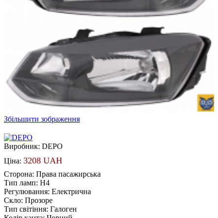
Збільшити зображення
Виробник:
DEPO
3208 UAH
Ціна:
Сторона
:
Права пасажирська
Тип ламп
:
H4
Регулювання
:
Електрична
Скло
:
Прозоре
Тип світіння
:
Галоген
Колір канта
:
Чорний