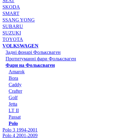
SEAT
SKODA
SMART
SSANG YONG
SUBARU
SUZUKI
TOYOTA
VOLKSWAGEN
Задні фонарі Фольксваген
Протитуманні фари Фольксваген
Фари на Фольксваген
Amarok
Bora
Caddy
Crafter
Golf
Jetta
LT II
Passat
Polo
Polo 3 1994-2001
Polo 4 2001-2009