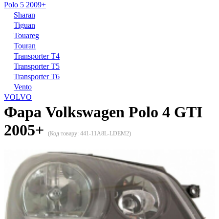
Polo 5 2009+
Sharan
Tiguan
Touareg
Touran
Transporter T4
Transporter T5
Transporter T6
Vento
VOLVO
Фара Volkswagen Polo 4 GTI
2005+
(Код товару:
441-11A8L-LDEM2
)