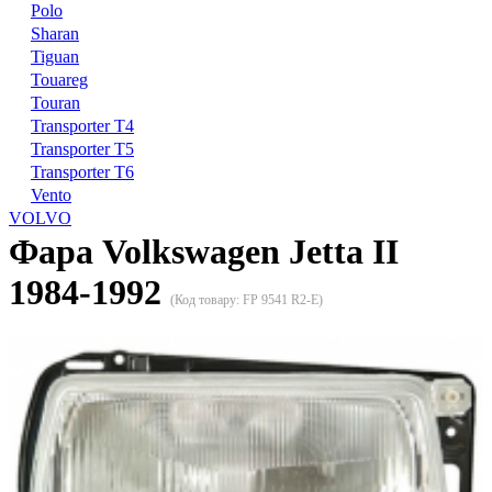
Polo
Sharan
Tiguan
Touareg
Touran
Transporter T4
Transporter T5
Transporter T6
Vento
VOLVO
Фара Volkswagen Jetta II
1984-1992
(Код товару:
FP 9541 R2-E
)