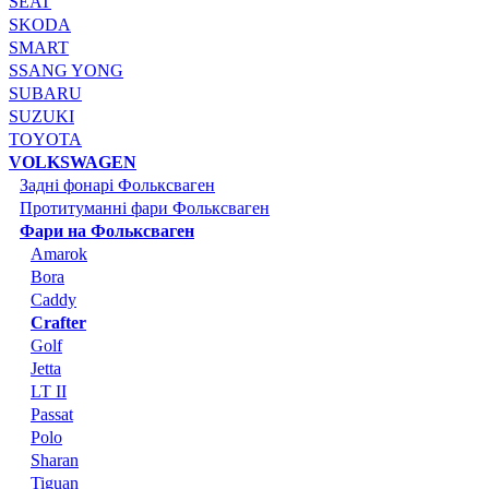
SEAT
SKODA
SMART
SSANG YONG
SUBARU
SUZUKI
TOYOTA
VOLKSWAGEN
Задні фонарі Фольксваген
Протитуманні фари Фольксваген
Фари на Фольксваген
Amarok
Bora
Caddy
Crafter
Golf
Jetta
LT II
Passat
Polo
Sharan
Tiguan