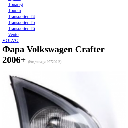
Touareg
Touran
Transporter T4
Transporter T5
Transporter T6
Vento
VOLVO
Фара Volkswagen Crafter
2006+
(Код товару:
957209-E
)