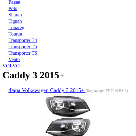
Passat
Polo
Sharan
Tiguan
Touareg
Touran
Transporter T4
Transporter T5
Transporter T6
Vento
VOLVO
Caddy 3 2015+
Фара Volkswagen Caddy 3 2015+
(Код товару:
FP 7440 R1-E
)