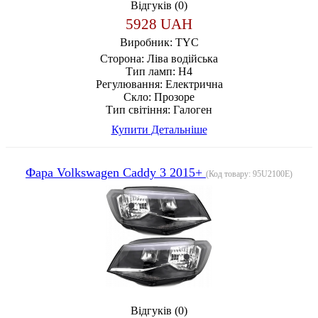
Відгуків (0)
5928 UAH
Виробник:
TYC
Сторона:
Ліва водійська
Тип ламп:
H4
Регулювання:
Електрична
Скло:
Прозоре
Тип світіння:
Галоген
Купити
Детальніше
Фара Volkswagen Caddy 3 2015+
(Код товару:
95U2100E
)
Відгуків (0)