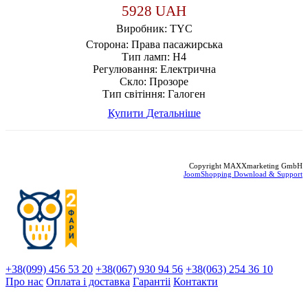
5928 UAH
Виробник:
TYC
Сторона:
Права пасажирська
Тип ламп:
H4
Регулювання:
Електрична
Скло:
Прозоре
Тип світіння:
Галоген
Купити
Детальніше
Copyright MAXXmarketing GmbH
JoomShopping Download & Support
+38(099) 456 53 20
+38(067) 930 94 56
+38(063) 254 36 10
Про нас
Оплата і доставка
Гарантіi
Контакти