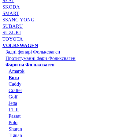
SEAT
SKODA
SMART
SSANG YONG
SUBARU
SUZUKI
TOYOTA
VOLKSWAGEN
Задні фонарі Фольксваген
Протитуманні фари Фольксваген
Фари на Фольксваген
Amarok
Bora
Caddy
Crafter
Golf
Jetta
LT II
Passat
Polo
Sharan
Tiguan