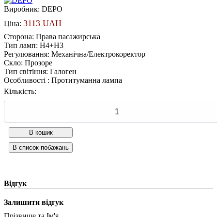
Виробник:
DEPO
3113 UAH
Ціна:
Сторона
:
Права пасажирська
Тип ламп
:
H4+H3
Регулювання
:
Механічна/Електрокоректор
Скло
:
Прозоре
Тип світіння
:
Галоген
Особливості
:
Протитуманна лампа
Кількість:
Відгук
Залишити відгук
Прізвище та Ім'я