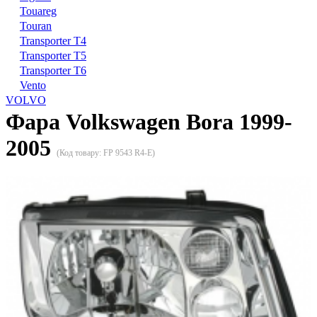
Touareg
Touran
Transporter T4
Transporter T5
Transporter T6
Vento
VOLVO
Фара Volkswagen Bora 1999-
2005
(Код товару:
FP 9543 R4-E
)