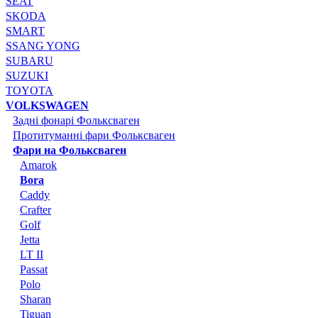
SEAT
SKODA
SMART
SSANG YONG
SUBARU
SUZUKI
TOYOTA
VOLKSWAGEN
Задні фонарі Фольксваген
Протитуманні фари Фольксваген
Фари на Фольксваген
Amarok
Bora
Caddy
Crafter
Golf
Jetta
LT II
Passat
Polo
Sharan
Tiguan