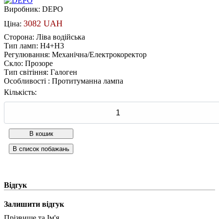
Виробник:
DEPO
3082 UAH
Ціна:
Сторона
:
Ліва водійська
Тип ламп
:
H4+H3
Регулювання
:
Механічна/Електрокоректор
Скло
:
Прозоре
Тип світіння
:
Галоген
Особливості
:
Протитуманна лампа
Кількість:
Відгук
Залишити відгук
Прізвище та Ім'я