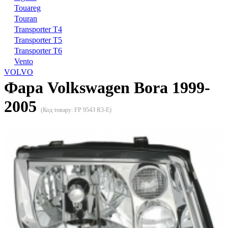
Touareg
Touran
Transporter T4
Transporter T5
Transporter T6
Vento
VOLVO
Фара Volkswagen Bora 1999-
2005
(Код товару:
FP 9543 R3-E
)