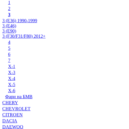
1
2
3
3 (E36) 1990-1999
3 (E46)
3 (E90)
3 (F30/F31/F80) 2012+
4
5
6
7
X-1
X-3
X-4
X-5
X-6
Фари на БМВ
CHERY
CHEVROLET
CITROEN
DACIA
DAEWOO