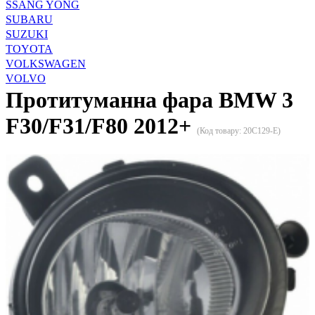
SSANG YONG
SUBARU
SUZUKI
TOYOTA
VOLKSWAGEN
VOLVO
Протитуманна фара BMW 3
F30/F31/F80 2012+
(Код товару:
20C129-E
)