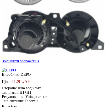
Збільшити зображення
Виробник:
DEPO
5129 UAH
Ціна:
Сторона
:
Ліва водійська
Тип ламп
:
H1+H1
Регулювання
:
Універсальне
Тип світіння
:
Галоген
Кількість: