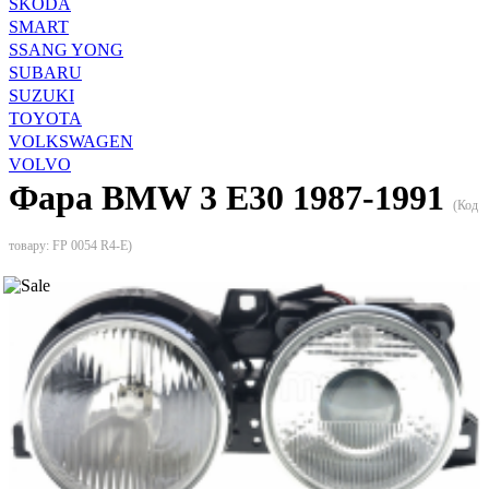
SKODA
SMART
SSANG YONG
SUBARU
SUZUKI
TOYOTA
VOLKSWAGEN
VOLVO
Фара BMW 3 E30 1987-1991
(Код
товару:
FP 0054 R4-E
)