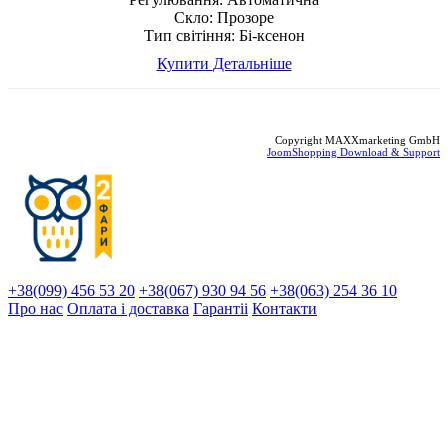
Скло:
Прозоре
Тип світіння:
Бі-ксенон
Купити
Детальніше
Copyright MAXXmarketing GmbH
JoomShopping Download & Support
+38(099) 456 53 20
+38(067) 930 94 56
+38(063) 254 36 10
Про нас
Оплата і доставка
Гарантіi
Контакти