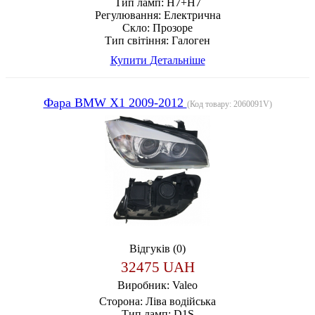
Тип ламп:
H7+H7
Регулювання:
Електрична
Скло:
Прозоре
Тип світіння:
Галоген
Купити
Детальніше
Фара BMW X1 2009-2012
(Код товару:
2060091V
)
Відгуків (0)
32475 UAH
Виробник:
Valeo
Сторона:
Ліва водійська
Тип ламп:
D1S