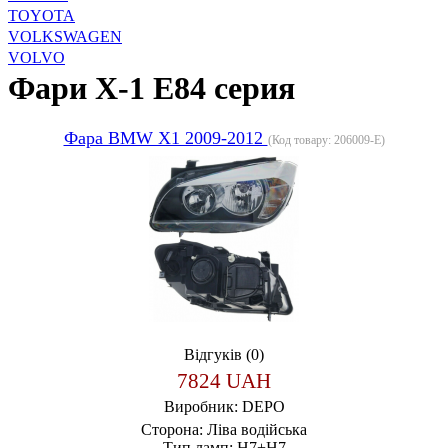
TOYOTA
VOLKSWAGEN
VOLVO
Фари X-1 E84 серия
Фара BMW X1 2009-2012
(Код товару:
206009-E
)
Відгуків (0)
7824 UAH
Виробник:
DEPO
Сторона:
Ліва водійська
Тип ламп:
H7+H7