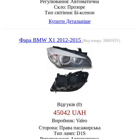
Регулювання:
Автоматична
Скло:
Прозоре
Тип світіння:
Бі-ксенон
Купити
Детальніше
Фара BMW X1 2012-2015
(Код товару:
2060105V
)
Відгуків (0)
45042 UAH
Виробник:
Valeo
Сторона:
Права пасажирська
Тип ламп:
D1S
Регулювання:
Автоматична