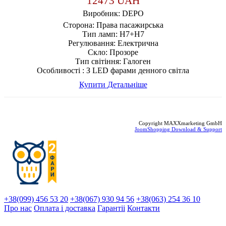
12473 UAH
Виробник:
DEPO
Сторона:
Права пасажирська
Тип ламп:
H7+H7
Регулювання:
Електрична
Скло:
Прозоре
Тип світіння:
Галоген
Особливості :
З LED фарами денного світла
Купити
Детальніше
Copyright MAXXmarketing GmbH
JoomShopping Download & Support
+38(099) 456 53 20
+38(067) 930 94 56
+38(063) 254 36 10
Про нас
Оплата і доставка
Гарантіi
Контакти