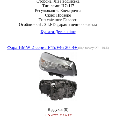
Сторона:
Ліва водійська
Тип ламп:
H7+H7
Регулювання:
Електрична
Скло:
Прозоре
Тип світіння:
Галоген
Особливості :
З LED фарами денного світла
Купити
Детальніше
Фара BMW 2-серия F45/F46 2014+
(Код товару:
20L110-E
)
Відгуків (0)