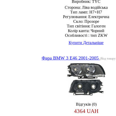
Виробник:
TYC
Сторона:
Ліва водійська
Тип ламп:
H7+H7
Регулювання:
Електрична
Скло:
Прозоре
Тип світіння:
Галоген
Колір канта:
Чорний
Особливості :
тип ZKW
Купити
Детальніше
Фара BMW 3 E46 2001-2005
(Код товару
Відгуків (0)
4364 UAH