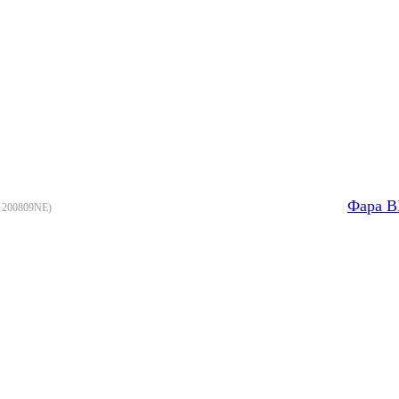
Фара B
:
200809NE
)