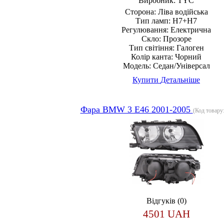
Виробник:
TYC
Сторона:
Ліва водійська
Тип ламп:
H7+H7
Регулювання:
Електрична
Скло:
Прозоре
Тип світіння:
Галоген
Колір канта:
Чорний
Модель:
Седан/Універсал
Купити
Детальніше
Фара BMW 3 E46 2001-2005
(Код товару
Відгуків (0)
4501 UAH