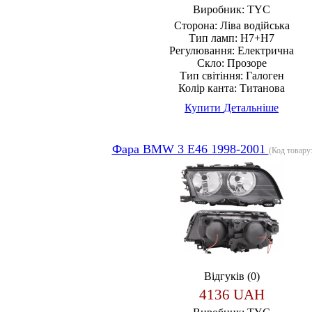
Виробник:
TYC
Сторона:
Ліва водійська
Тип ламп:
H7+H7
Регулювання:
Електрична
Скло:
Прозоре
Тип світіння:
Галоген
Колір канта:
Титанова
Купити
Детальніше
Фара BMW 3 E46 1998-2001
(Код товару
Відгуків (0)
4136 UAH