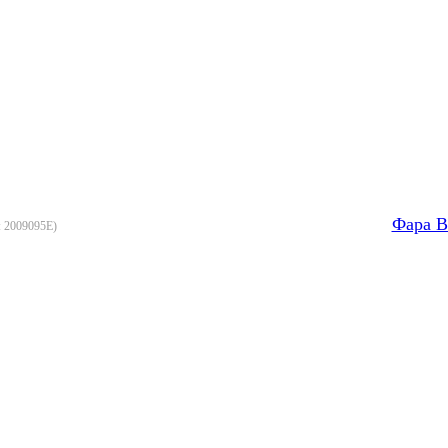
Фара B
:
2009095E
)