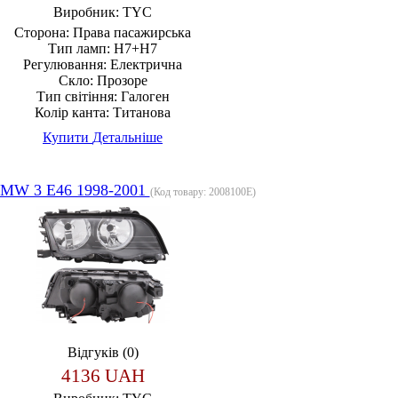
Виробник:
TYC
Сторона:
Права пасажирська
Тип ламп:
H7+H7
Регулювання:
Електрична
Скло:
Прозоре
Тип світіння:
Галоген
Колір канта:
Титанова
Купити
Детальніше
MW 3 E46 1998-2001
(Код товару:
2008100E
)
Відгуків (0)
4136 UAH