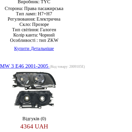
Виробник:
TYC
Сторона:
Права пасажирська
Тип ламп:
H7+H7
Регулювання:
Електрична
Скло:
Прозоре
Тип світіння:
Галоген
Колір канта:
Чорний
Особливості :
тип ZKW
Купити
Детальніше
MW 3 E46 2001-2005
(Код товару:
2009105E
)
Відгуків (0)
4364 UAH