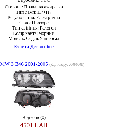
Виробник:
TYC
Сторона:
Права пасажирська
Тип ламп:
H7+H7
Регулювання:
Електрична
Скло:
Прозоре
Тип світіння:
Галоген
Колір канта:
Чорний
Модель:
Седан/Універсал
Купити
Детальніше
MW 3 E46 2001-2005
(Код товару:
2009100E
)
Відгуків (0)
4501 UAH