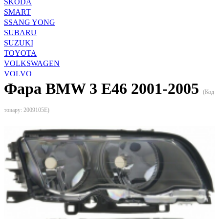
SKODA
SMART
SSANG YONG
SUBARU
SUZUKI
TOYOTA
VOLKSWAGEN
VOLVO
Фара BMW 3 E46 2001-2005
(Код
товару:
2009105E
)