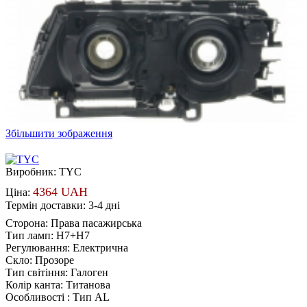
Збільшити зображення
Виробник:
TYC
4364 UAH
Ціна:
Термін доставки: 3-4 дні
Сторона
:
Права пасажирська
Тип ламп
:
H7+H7
Регулювання
:
Електрична
Скло
:
Прозоре
Тип світіння
:
Галоген
Колір канта
:
Титанова
Особливості
:
Тип AL