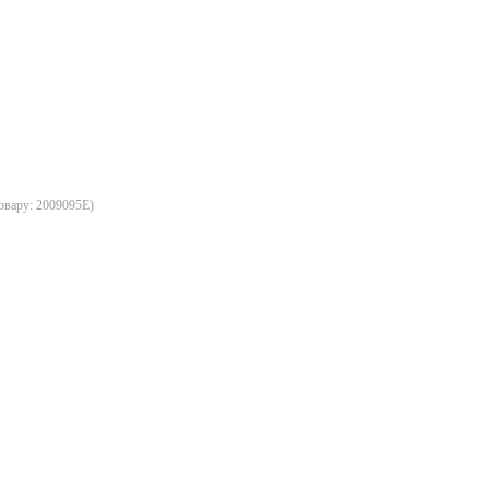
овару:
2009095E
)