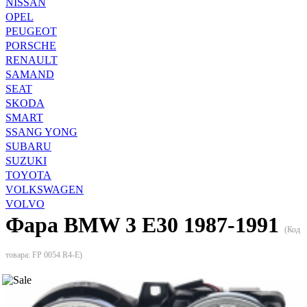
NISSAN
OPEL
PEUGEOT
PORSCHE
RENAULT
SAMAND
SEAT
SKODA
SMART
SSANG YONG
SUBARU
SUZUKI
TOYOTA
VOLKSWAGEN
VOLVO
Фара BMW 3 E30 1987-1991
(Код
товара:
FP 0054 R4-E
)