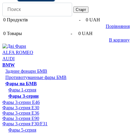
0
Продуктів
-
0 UAH
Порівняння
0
Товары
-
0 UAH
В корзину
ALFA ROMEO
AUDI
BMW
Задние фонари БМВ
Противотуманные фары БМВ
Фары на БМВ
Фары 1-серия
Фары 3-серии
Фары 3-серии E46
Фары 3-серия E30
Фары 3-серия E36
Фары 3-серия E90
Фары 3-серия F30/F31
Фары 5-серия