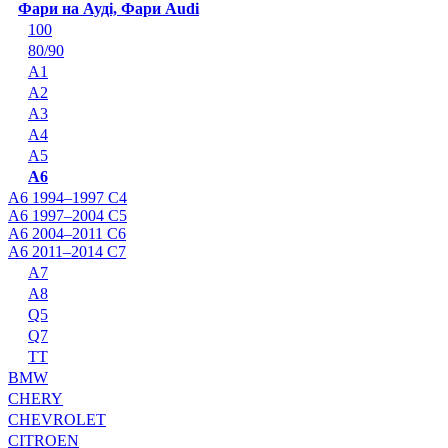
Фари на Ауді, Фари Audi
100
80/90
A1
A2
A3
A4
A5
A6
A6 1994–1997 C4
A6 1997–2004 C5
A6 2004–2011 C6
A6 2011–2014 C7
A7
A8
Q5
Q7
TT
BMW
CHERY
CHEVROLET
CITROEN