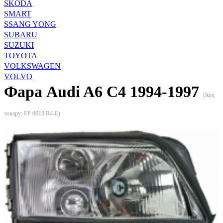
SKODA
SMART
SSANG YONG
SUBARU
SUZUKI
TOYOTA
VOLKSWAGEN
VOLVO
Фара Audi A6 C4 1994-1997
(Код
товару:
FP 0013 R4-E
)