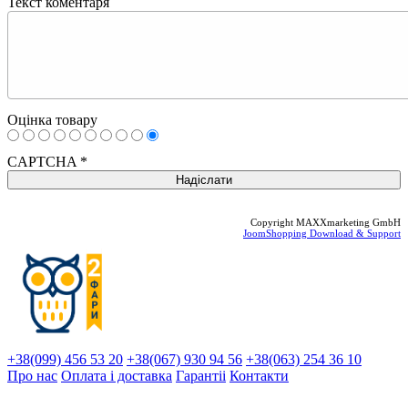
Текст коментаря
Оцінка товару
CAPTCHA
*
Copyright MAXXmarketing GmbH
JoomShopping Download & Support
+38(099) 456 53 20
+38(067) 930 94 56
+38(063) 254 36 10
Про нас
Оплата і доставка
Гарантіi
Контакти