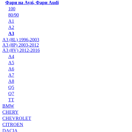
Фари на Ауді, Фари Audi
100
80/90
A1
A2
A3
A3 (8L) 1996-2003
A3 (8P) 2003-2012
A3 (8V) 2012-2016
A4
A5
A6
A7
A8
Q5
Q7
TT
BMW
CHERY
CHEVROLET
CITROEN
DACIA