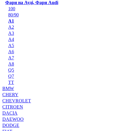
Фари на Ауді, Фари Audi
100
80/90
A1
A2
A3
A4
A5
A6
A7
A8
Q5
Q7
TT
BMW
CHERY
CHEVROLET
CITROEN
DACIA
DAEWOO
DODGE