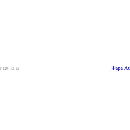
Фара Au
P 1204 R1-E
)