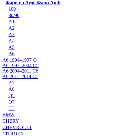
Фари на Ауді, Фари Audi
100
80/90
A1
A2
A3
A4
A5
A6
A6 1994–1997 C4
A6 1997–2004 C5
A6 2004–2011 C6
A6 2011–2014 C7
A7
A8
Q5
Q7
TT
BMW
CHERY
CHEVROLET
CITROEN