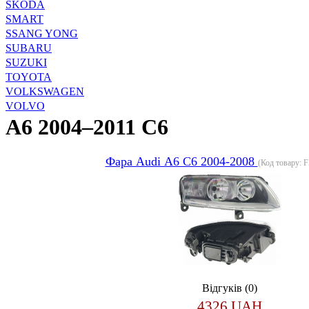
SKODA
SMART
SSANG YONG
SUBARU
SUZUKI
TOYOTA
VOLKSWAGEN
VOLVO
A6 2004–2011 C6
Фара Audi А6 С6 2004-2008
(Код товару:
F
Відгуків (0)
4326 UAH