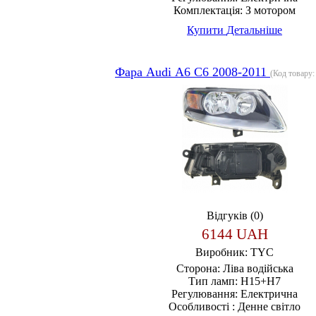
Комплектація:
З мотором
Купити
Детальніше
Фара Audi А6 С6 2008-2011
(Код товару
Відгуків (0)
6144 UAH
Виробник:
TYC
Сторона:
Ліва водійська
Тип ламп:
H15+H7
Регулювання:
Електрична
Особливості :
Денне світло