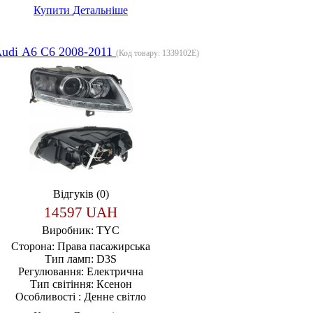
Купити
Детальніше
udi А6 С6 2008-2011
(Код товару:
1339102E
)
Відгуків (0)
14597 UAH
Виробник:
TYC
Сторона:
Права пасажирська
Тип ламп:
D3S
Регулювання:
Електрична
Тип світіння:
Ксенон
Особливості :
Денне світло