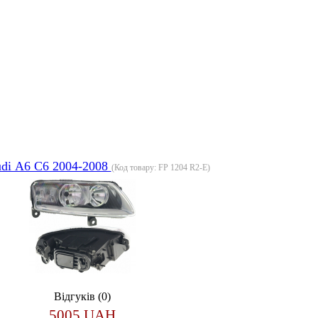
di А6 С6 2004-2008
(Код товару:
FP 1204 R2-E
)
Відгуків (0)
5005 UAH