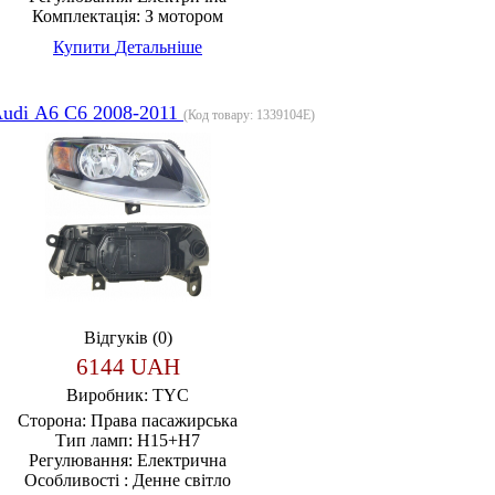
Комплектація:
З мотором
Купити
Детальніше
udi А6 С6 2008-2011
(Код товару:
1339104E
)
Відгуків (0)
6144 UAH
Виробник:
TYC
Сторона:
Права пасажирська
Тип ламп:
H15+H7
Регулювання:
Електрична
Особливості :
Денне світло