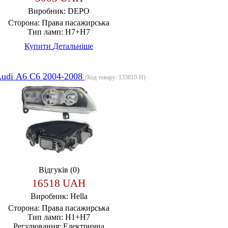
Виробник:
DEPO
Сторона:
Права пасажирська
Тип ламп:
H7+H7
Купити
Детальніше
udi А6 С6 2004-2008
(Код товару:
133810-H
)
Відгуків (0)
16518 UAH
Виробник:
Hella
Сторона:
Права пасажирська
Тип ламп:
H1+H7
Регулювання:
Електрична