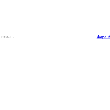
Фара A
:
133809-H
)