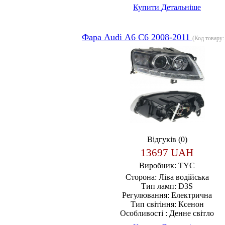
Купити
Детальніше
Фара Audi А6 С6 2008-2011
(Код товару
Відгуків (0)
13697 UAH
Виробник:
TYC
Сторона:
Ліва водійська
Тип ламп:
D3S
Регулювання:
Електрична
Тип світіння:
Ксенон
Особливості :
Денне світло