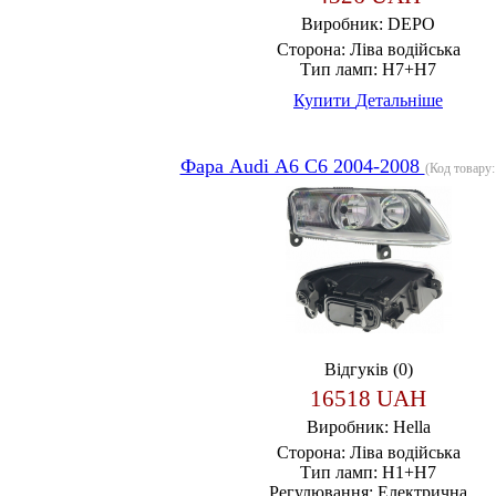
Виробник:
DEPO
Сторона:
Ліва водійська
Тип ламп:
H7+H7
Купити
Детальніше
Фара Audi А6 С6 2004-2008
(Код товару
Відгуків (0)
16518 UAH
Виробник:
Hella
Сторона:
Ліва водійська
Тип ламп:
H1+H7
Регулювання:
Електрична