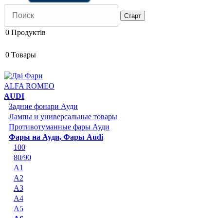
0
Продуктів
0
Товары
ALFA ROMEO
AUDI
Задние фонари Ауди
Лампы и универсальные товары
Противотуманные фары Ауди
Фары на Ауди, Фары Audi
100
80/90
A1
A2
A3
A4
A5