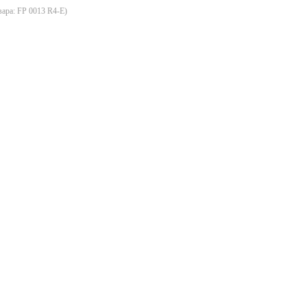
вара:
FP 0013 R4-E
)