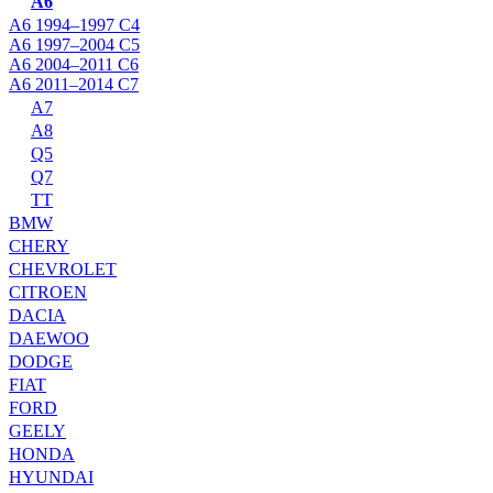
A6
A6 1994–1997 C4
A6 1997–2004 C5
A6 2004–2011 C6
A6 2011–2014 C7
A7
A8
Q5
Q7
TT
BMW
CHERY
CHEVROLET
CITROEN
DACIA
DAEWOO
DODGE
FIAT
FORD
GEELY
HONDA
HYUNDAI