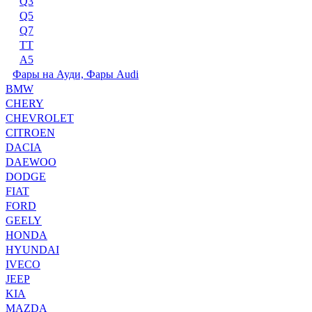
Q3
Q5
Q7
TT
А5
Фары на Ауди, Фары Audi
BMW
CHERY
CHEVROLET
CITROEN
DACIA
DAEWOO
DODGE
FIAT
FORD
GEELY
HONDA
HYUNDAI
IVECO
JEEP
KIA
MAZDA