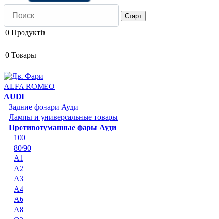
0
Продуктів
0
Товары
ALFA ROMEO
AUDI
Задние фонари Ауди
Лампы и универсальные товары
Противотуманные фары Ауди
100
80/90
A1
A2
A3
A4
A6
A8