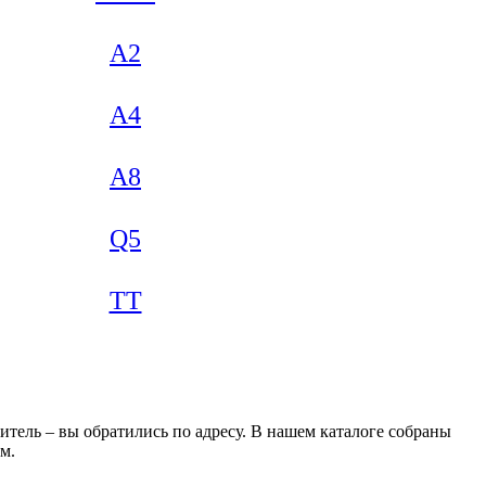
A2
A4
A8
Q5
TT
тель – вы обратились по адресу. В нашем каталоге собраны
м.