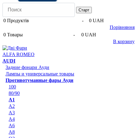
0
Продуктів
-
0 UAH
Порівняння
0
Товары
-
0 UAH
В корзину
ALFA ROMEO
AUDI
Задние фонари Ауди
Лампы и универсальные товары
Противотуманные фары Ауди
100
80/90
A1
A2
A3
A4
A6
A8