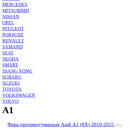
MERCEDES
MITSUBISHI
NISSAN
OPEL
PEUGEOT
PORSCHE
RENAULT
SAMAND
SEAT
SKODA
SMART
SSANG YONG
SUBARU
SUZUKI
TOYOTA
VOLKSWAGEN
VOLVO
A1
Фара противотуманная Audi A1 (8X) 2010-2015
(Код