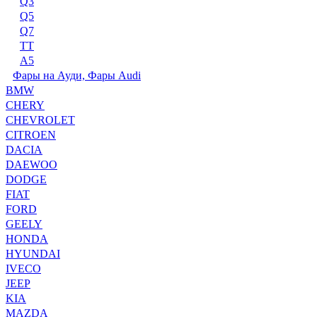
Q3
Q5
Q7
TT
А5
Фары на Ауди, Фары Audi
BMW
CHERY
CHEVROLET
CITROEN
DACIA
DAEWOO
DODGE
FIAT
FORD
GEELY
HONDA
HYUNDAI
IVECO
JEEP
KIA
MAZDA