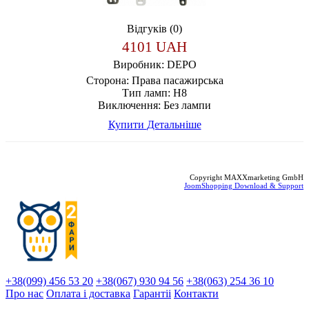
Відгуків (0)
4101 UAH
Виробник:
DEPO
Сторона:
Права пасажирська
Тип ламп:
H8
Виключення:
Без лампи
Купити
Детальніше
Copyright MAXXmarketing GmbH
JoomShopping Download & Support
+38(099) 456 53 20
+38(067) 930 94 56
+38(063) 254 36 10
Про нас
Оплата і доставка
Гарантіi
Контакти