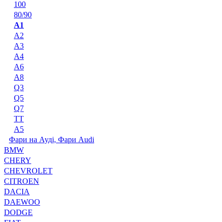
100
80/90
A1
A2
A3
A4
A6
A8
Q3
Q5
Q7
TT
А5
Фари на Ауді, Фари Audi
BMW
CHERY
CHEVROLET
CITROEN
DACIA
DAEWOO
DODGE