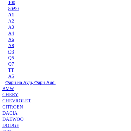
100
80/90
A1
A2
A3
A4
A6
A8
Q3
Q5
Q7
TT
А5
Фари на Ауді, Фари Audi
BMW
CHERY
CHEVROLET
CITROEN
DACIA
DAEWOO
DODGE