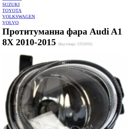
SUZUKI
TOYOTA
VOLKSWAGEN
VOLVO
Протитуманна фара Audi A1
8X 2010-2015
(Код товару:
1355291E
)