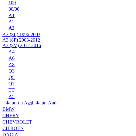
100
80/90
A1
A2
A3
A3 (8L) 1996-2003
A3 (8P) 2003-2012
A3 (8V) 2012-2016
A4
A6
A8
Q3
Q5
Q7
TT
А5
Фари на Ауді, Фари Audi
BMW
CHERY
CHEVROLET
CITROEN
DACIA