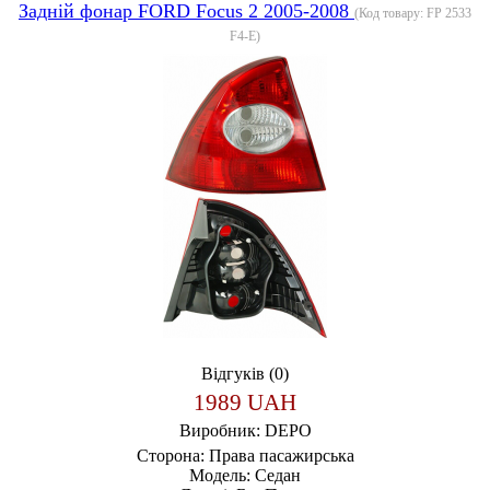
Задній фонар FORD Focus 2 2005-2008
(Код товару:
FP 2533
F4-E
)
Відгуків (0)
1989 UAH
Виробник:
DEPO
Сторона:
Права пасажирська
Модель:
Седан