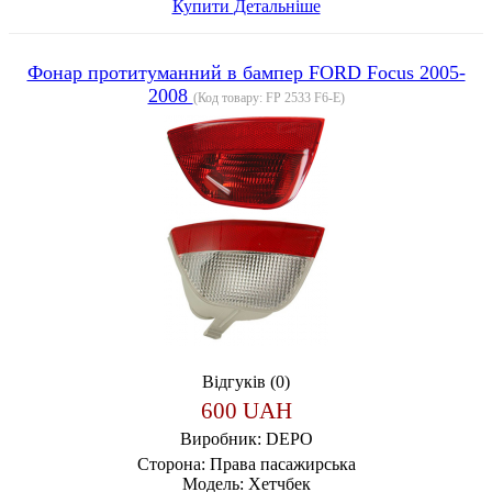
Купити
Детальніше
Фонар протитуманний в бампер FORD Focus 2005-
2008
(Код товару:
FP 2533 F6-E
)
Відгуків (0)
600 UAH
Виробник:
DEPO
Сторона:
Права пасажирська
Модель:
Хетчбек