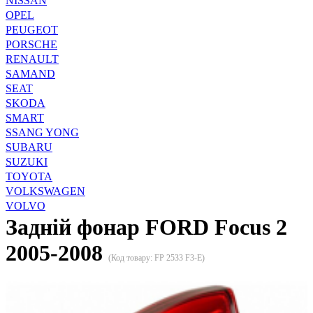
NISSAN
OPEL
PEUGEOT
PORSCHE
RENAULT
SAMAND
SEAT
SKODA
SMART
SSANG YONG
SUBARU
SUZUKI
TOYOTA
VOLKSWAGEN
VOLVO
Задній фонар FORD Focus 2
2005-2008
(Код товару:
FP 2533 F3-E
)