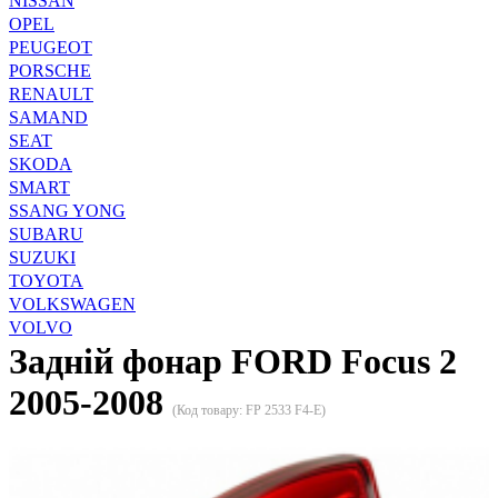
NISSAN
OPEL
PEUGEOT
PORSCHE
RENAULT
SAMAND
SEAT
SKODA
SMART
SSANG YONG
SUBARU
SUZUKI
TOYOTA
VOLKSWAGEN
VOLVO
Задній фонар FORD Focus 2
2005-2008
(Код товару:
FP 2533 F4-E
)