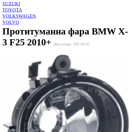
SUZUKI
TOYOTA
VOLKSWAGEN
VOLVO
Протитуманна фара BMW X-
3 F25 2010+
(Код товару:
20X130-H
)