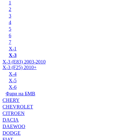
1
2
3
4
5
6
7
X-1
X-3
X-3 (E83) 2003-2010
X-3 (F25) 2010+
X-4
X-5
X-6
Фари на БМВ
CHERY
CHEVROLET
CITROEN
DACIA
DAEWOO
DODGE
FIAT