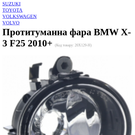
SUZUKI
TOYOTA
VOLKSWAGEN
VOLVO
Протитуманна фара BMW X-
3 F25 2010+
(Код товару:
20X129-H
)