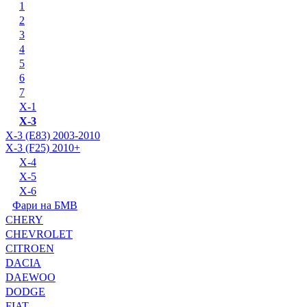
1
2
3
4
5
6
7
X-1
X-3
X-3 (E83) 2003-2010
X-3 (F25) 2010+
X-4
X-5
X-6
Фари на БМВ
CHERY
CHEVROLET
CITROEN
DACIA
DAEWOO
DODGE
FIAT