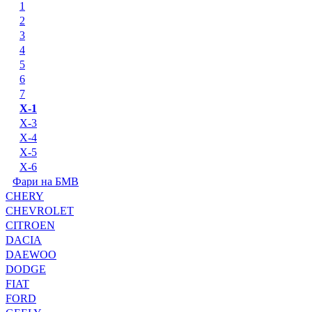
1
2
3
4
5
6
7
X-1
X-3
X-4
X-5
X-6
Фари на БМВ
CHERY
CHEVROLET
CITROEN
DACIA
DAEWOO
DODGE
FIAT
FORD