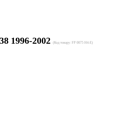
8 1996-2002
(Код товару:
FP 0075 H4-E
)