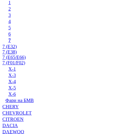
1
2
3
4
5
6
7
7 (E32)
7 (E38)
7 (E65/E66)
7 (F01/F02)
X-1
X-3
X-4
X-5
X-6
Фари на БМВ
CHERY
CHEVROLET
CITROEN
DACIA
DAEWOO