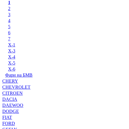
1
2
3
4
5
6
7
X-1
X-3
X-4
X-5
X-6
Фари на БМВ
CHERY
CHEVROLET
CITROEN
DACIA
DAEWOO
DODGE
FIAT
FORD