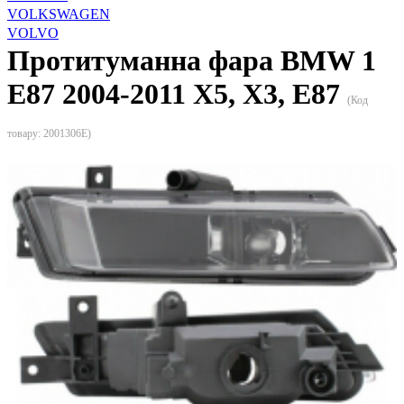
VOLKSWAGEN
VOLVO
Протитуманна фара BMW 1
E87 2004-2011 X5, X3, E87
(Код
товару:
2001306E
)