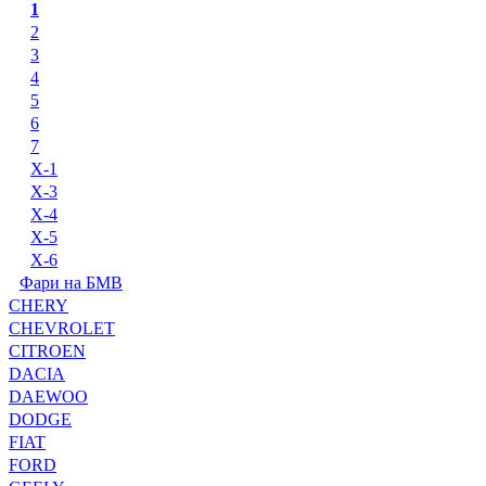
1
2
3
4
5
6
7
X-1
X-3
X-4
X-5
X-6
Фари на БМВ
CHERY
CHEVROLET
CITROEN
DACIA
DAEWOO
DODGE
FIAT
FORD