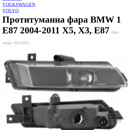
VOLKSWAGEN
VOLVO
Протитуманна фара BMW 1
E87 2004-2011 X5, X3, E87
(Код
товару:
2001296E
)